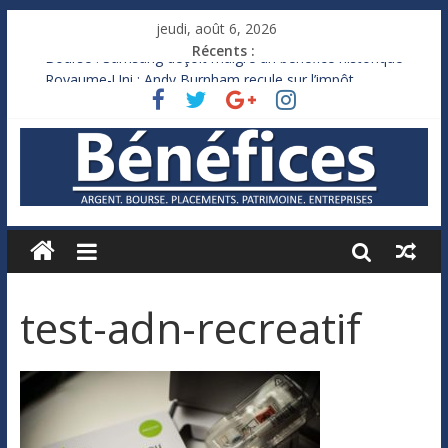
jeudi, août 6, 2026
Récents :
Bourse : Samsung déçoit malgré un bénéfice historique
Royaume-Uni : Andy Burnham recule sur l’impôt
Xavier Niel, le milliardaire qui ne touche presque rien
Ruée des fortunes russes vers l’étranger
France : le logement mis à l’épreuve par la chaleur
test-adn-recreatif