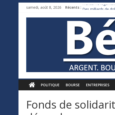
France : le logement
samedi, août 8, 2026
Récents :
Des milliards de d
Royaume-Uni : Andy
Xavier Niel, le mill
Ruée des fortunes r
POLITIQUE
BOURSE
ENTREPRISES
Fonds de solidarité