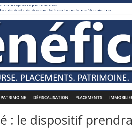
 mis à l’épreuve par la chaleur
ollars de droits de douane déjà remboursés par Washington
 Burnham recule sur l’impôt
iardaire qui ne touche presque rien
usses vers l’étranger
PATRIMOINE
DÉFISCALISATION
PLACEMENTS
IMMOBILIE
 : le dispositif prendra