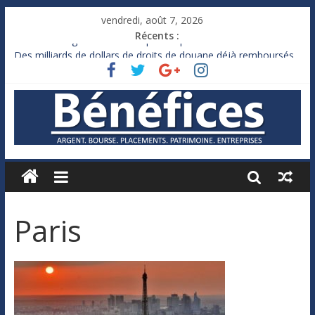
vendredi, août 7, 2026
Récents :
France : le logement mis à l’épreuve par la chaleur
Des milliards de dollars de droits de douane déjà remboursés
par Washington
Royaume-Uni : Andy Burnham recule sur l’impôt
Xavier Niel, le milliardaire qui ne touche presque rien
Ruée des fortunes russes vers l’étranger
Paris