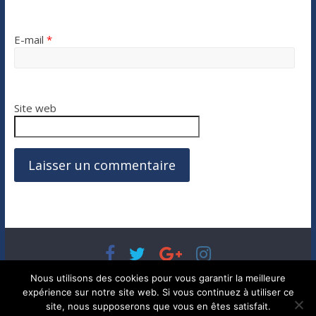
E-mail
*
Site web
Copyright © 2026
Bénéfices, l'actualité de votre argent, de
Nous utilisons des cookies pour vous garantir la meilleure
votre patrimoine et de vos placements
. Tous droits réservés.
expérience sur notre site web. Si vous continuez à utiliser ce
Theme ColorMag par
ThemeGrill.
. Propulsé par
WordPress
.
site, nous supposerons que vous en êtes satisfait.