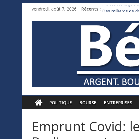
France : le logeme
vendredi, août 7, 2026
Récents :
Des milliards de 
Royaume-Uni : And
Xavier Niel, le mil
Ruée des fortunes 
POLITIQUE
BOURSE
ENTREPRISES
Emprunt Covid: le