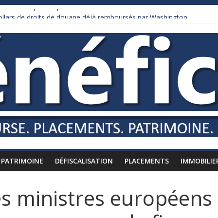
nt mis à l’épreuve par la chaleur
dollars de droits de douane déjà remboursés par Washington
y Burnham recule sur l’impôt
liardaire qui ne touche presque rien
russes vers l’étranger
PATRIMOINE
DÉFISCALISATION
PLACEMENTS
IMMOBILIE
s ministres européens 