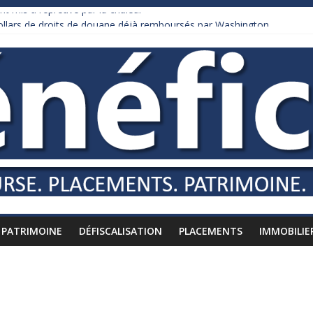
nt mis à l’épreuve par la chaleur
dollars de droits de douane déjà remboursés par Washington
y Burnham recule sur l’impôt
liardaire qui ne touche presque rien
russes vers l’étranger
PATRIMOINE
DÉFISCALISATION
PLACEMENTS
IMMOBILIE