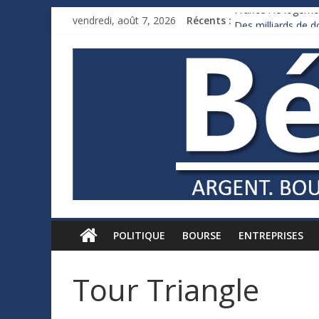
France : le logeme
vendredi, août 7, 2026
Récents :
Des milliards de 
Royaume-Uni : And
Xavier Niel, le mil
Ruée des fortunes 
POLITIQUE
BOURSE
ENTREPRISES
Tour Triangle