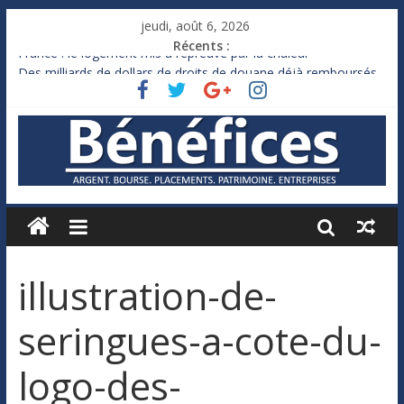
jeudi, août 6, 2026
Récents :
France : le logement mis à l’épreuve par la chaleur
Des milliards de dollars de droits de douane déjà remboursés
par Washington
Royaume-Uni : Andy Burnham recule sur l’impôt
Xavier Niel, le milliardaire qui ne touche presque rien
Ruée des fortunes russes vers l’étranger
illustration-de-
seringues-a-cote-du-
logo-des-