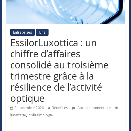
Entreprises
Une
EssilorLuxottica : un
chiffre d’affaires
consolidé au troisième
trimestre grâce à la
résilience de l’activité
optique
3 novembre 2020
Benefices
Aucun commentaire
,
lunetterie
ophtalmologie