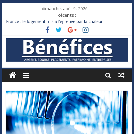
dimanche, août 9, 2026
Récents :
France : le logement mis à l’épreuve par la chaleur
Des milliards de dollars de droits de douane déjà remboursés
par Washington
Royaume-Uni : Andy Burnham recule sur l’impôt
Xavier Niel, le milliardaire qui ne touche presque rien
Ruée des fortunes russes vers l’étranger