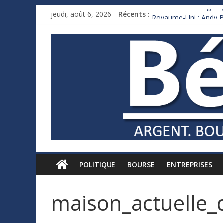
Bourse : Samsung déço
jeudi, août 6, 2026
Récents :
Royaume-Uni : Andy B
Xavier Niel, le milliar
Ruée des fortunes russ
France : le logement m
POLITIQUE
BOURSE
ENTREPRISES
maison_actuelle_d