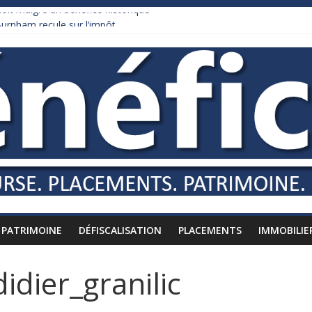
it malgré un bénéfice historique
urnham recule sur l’impôt
daire qui ne touche presque rien
es vers l’étranger
is à l’épreuve par la chaleur
PATRIMOINE
DÉFISCALISATION
PLACEMENTS
IMMOBILIE
idier_granilic