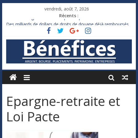
vendredi, août 7, 2026
Récents :
France : le logement mis à l’épreuve par la chaleur
Des milliards de dollars de droits de douane déjà remboursés
par Washington
Royaume-Uni : Andy Burnham recule sur l’impôt
Xavier Niel, le milliardaire qui ne touche presque rien
Ruée des fortunes russes vers l’étranger
Epargne-retraite et
Loi Pacte