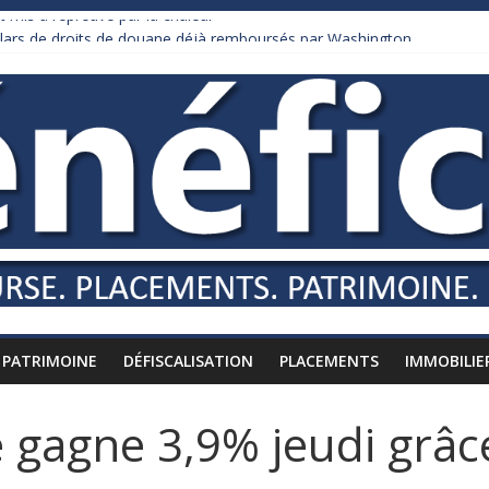
 mis à l’épreuve par la chaleur
ollars de droits de douane déjà remboursés par Washington
 Burnham recule sur l’impôt
iardaire qui ne touche presque rien
usses vers l’étranger
PATRIMOINE
DÉFISCALISATION
PLACEMENTS
IMMOBILIE
re gagne 3,9% jeudi grâ