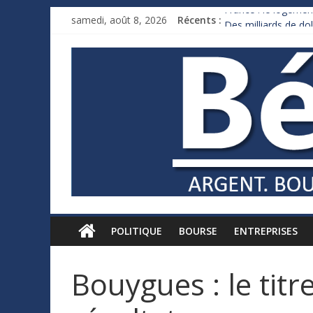
France : le logement
samedi, août 8, 2026
Récents :
Des milliards de d
Royaume-Uni : Andy
Xavier Niel, le mill
Ruée des fortunes r
POLITIQUE
BOURSE
ENTREPRISES
Bouygues : le tit